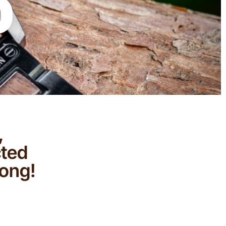
,
cted
long!