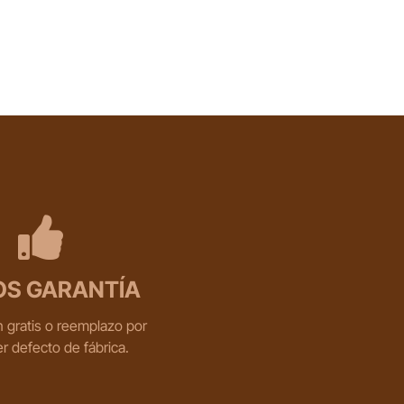
OS GARANTÍA
 gratis o reemplazo por
er defecto de fábrica.