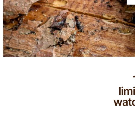
lim
watc