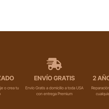
ZADO
ENVÍO GRATIS
2 AÑ
je o crea tu
Envío Gratis a domicilio a toda USA
Reparación
o
con entrega Premium
cualqui