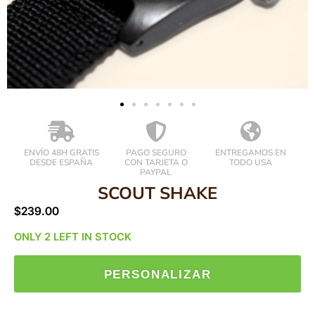
ENVÍO 48H GRATIS
PAGO SEGURO
ENTREGAMOS EN
DESDE ESPAÑA
CON TARJETA O
TODO USA
PAYPAL
SCOUT SHAKE
$
239.00
ONLY 2 LEFT IN STOCK
PERSONALIZAR