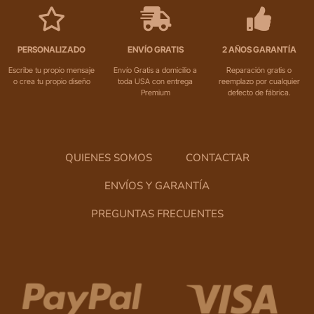
PERSONALIZADO
ENVÍO GRATIS
2 AÑOS GARANTÍA
Escribe tu propio mensaje
Envío Gratis a domicilio a
Reparación gratis o
o crea tu propio diseño
toda USA con entrega
reemplazo por cualquier
Premium
defecto de fábrica.
QUIENES SOMOS
CONTACTAR
ENVÍOS Y GARANTÍA
PREGUNTAS FRECUENTES